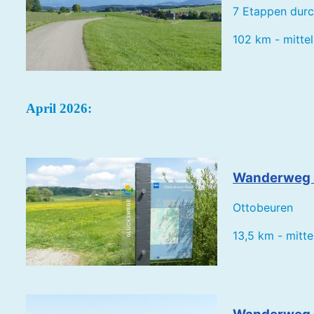
7 Etappen durc
102 km - mittel
April 2026:
Wanderweg 
Ottobeuren
13,5 km - mitte