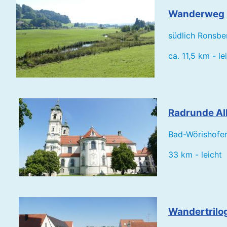
Wanderweg 
südlich Ronsbe
ca. 11,5 km - le
Radrunde All
Bad-Wörishofen
33 km - leicht
Wandertrilog