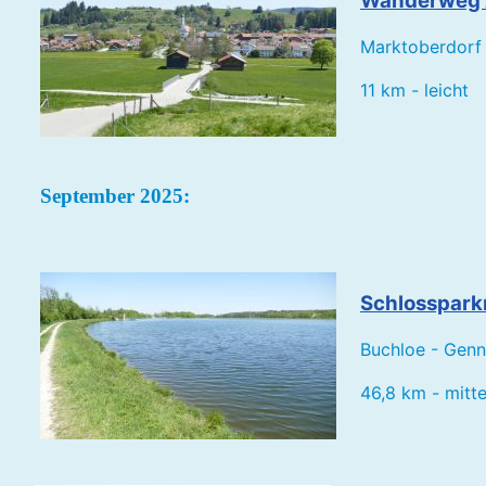
Wanderweg A
Marktoberdorf 
11 km - leicht
September 2025:
Schlosspark
Buchloe - Genn
46,8 km - mitte