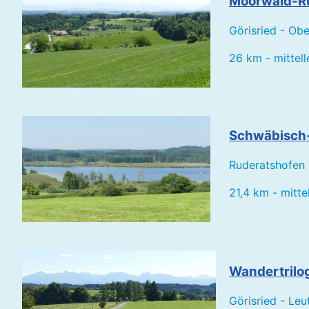
Moorwald-R
Görisried - Ob
26 km - mittell
Schwäbisch-
Ruderatshofen 
21,4 km - mitte
Wandertrilog
Görisried - Le