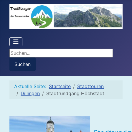
Suchen...
Suchen
Aktuelle Seite:
Startseite
Stadttouren
Dillingen
Stadtrundgang Höchstädt